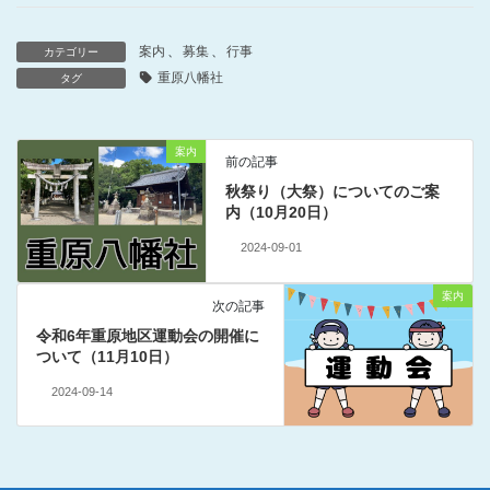
案内
、
募集
、
行事
カテゴリー
重原八幡社
タグ
案内
前の記事
秋祭り（大祭）についてのご案
内（10月20日）
2024-09-01
案内
次の記事
令和6年重原地区運動会の開催に
ついて（11月10日）
2024-09-14