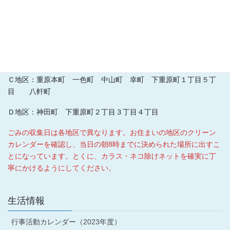
ごみの排出日クリーンカレンダ
ー
刈谷市資源回収の指定回
ごみの分け方・出し方ガ
収袋
イドブック
指定袋等は、コンビニエンスストアー、スーパーマーケットなど
で販売しています。
Ｃ地区：重原本町 一色町 中山町 幸町 下重原町１丁目５丁
目 八軒町
Ｄ地区：神田町 下重原町２丁目３丁目４丁目
ごみの収集日は各地区で異なります。お住まいの地区のクリーン
カレンダーを確認し、当日の朝8時までに決められた場所に出すこ
とになっています。とくに、カラス・ネコ除けネットを確実に丁
寧にかけるようにしてください。
生活情報
行事活動カレンダー（2023年度）