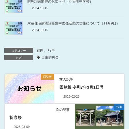
防災訓練開催のお知らせ（刈谷南中学校）
2024-10-15
木造住宅耐震診断集中啓発活動の実施について（11月9日）
2024-10-15
案内
、
行事
カテゴリー
自主防災会
タグ
回覧板
前の記事
回覧板 令和7年3月1日号
2025-02-26
行事
次の記事
祈念祭
2025-03-09